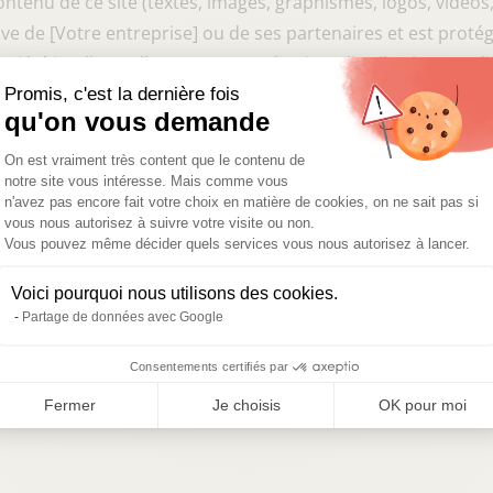
tenu de ce site (textes, images, graphismes, logos, vidéos, 
ve de [Votre entreprise] ou de ses partenaires et est protégé
opriété intellectuelle. Toute reproduction, distribution, modi
autorisation est strictement interdite.
Promis, c'est la dernière fois
qu'on vous demande
té
Plateforme de Gestion du Consentemen
On est vraiment très content que le contenu de
notre site vous intéresse. Mais comme vous
ons de fournir des informations précises et à jour sur ce s
n'avez pas encore fait votre choix en matière de cookies, on ne sait pas si
garantir l’exactitude et l’exhaustivité des informations pub
vous nous autorisez à suivre votre visite ou non.
Axeptio consent
Vous pouvez même décider quels services vous nous autorisez à lancer.
 informations disponibles sur ce site est sous la seule respo
Voici pourquoi nous utilisons des cookies.
Partage de données avec Google
ble et juridiction compétente
Consentements certifiés par
ntions légales sont soumises au droit belge. En cas de litig
ts.
Fermer
Je choisis
OK pour moi