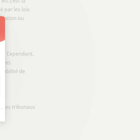
etc.) est la
 par les lois
fication ou
t : Personnalisez vos Options
ite. Cependant,
liées.
nsabilité de
e, les tribunaux