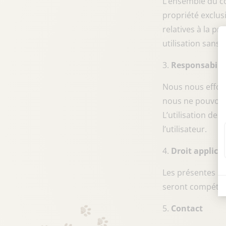
L’ensemble du con
propriété exclusi
relatives à la pr
utilisation sans 
Responsabili
Nous nous efforç
nous ne pouvons 
L’utilisation des
l’utilisateur.
Droit applica
Les présentes me
seront compéten
Contact